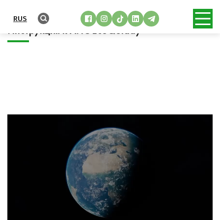
RUS
Инструкция к АИС EcoQolday