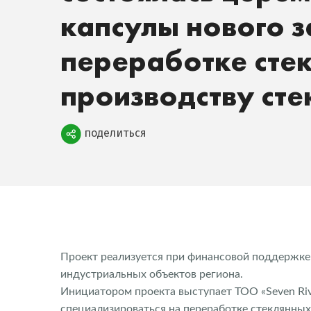
капсулы нового з
переработке стек
производству ст
Поделиться
поделиться
Проект реализуется при финансовой поддержке
индустриальных объектов региона.
Инициатором проекта выступает ТОО «Seven Riv
специализироваться на переработке стеклянных