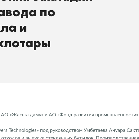
авода по
ла и
еклотары
 АО «Жасыл даму» и АО «Фонд развития промышленности» и
ers Technologies» под руководством Умбетаева Ануара Сақт
 отходов и выпуске стеклянных бутылок. Производственна