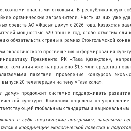
есхозными опасными отходами. В республиканскую соб
кие органические загрязнители. Часть из них уже уд
ых средств АО «Жасыл даму» с 2026 года. Казахстан за
ителей мощностью 520 тонн в год, особо отметим един
ию обязательств страны в рамках Стокгольмской конве
сам экологического просвещения и формирования культу
инициативу Президента РК «Таза Қазақстан», напра
жке компании уже направлено $1,5 млн: средства пошл
злагаемыми пакетами, проведение конкурсов эковы
 выпуск 20 телепередач на тему «Таза қала».
ыл даму» продолжит системно поддерживать развитие
ческой культуры. Компания нацелена на укрепление 
ответствующей глобальным стандартам и национальным 
лючает в себя тематические программы, панельные сес
тапом в координации экологической повестки и подготов