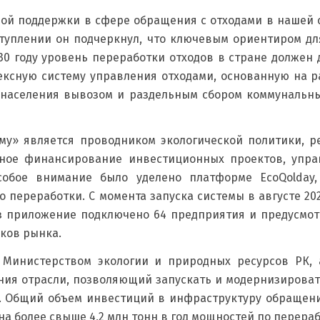
ной поддержки в сфере обращения с отходами в нашей 
туплении он подчеркнул, что ключевым ориентиром дл
30 году уровень переработки отходов в стране должен д
ексную систему управления отходами, основанную на 
е населения вывозом и раздельным сбором коммунальн
аму» является проводником экологической политики, 
тное финансирование инвестиционных проектов, упр
Особое внимание было уделено платформе EcoQolday
о переработки. С момента запуска системы в августе 20
рез приложение подключено 64 предприятия и предусмотр
ков рынка.
с Министерством экологии и природных ресурсов РК,
ния отрасли, позволяющий запускать и модернизиров
ы. Общий объем инвестиций в инфраструктуру обращени
ана более свыше 4,2 млн тонн в год мощностей по перераб