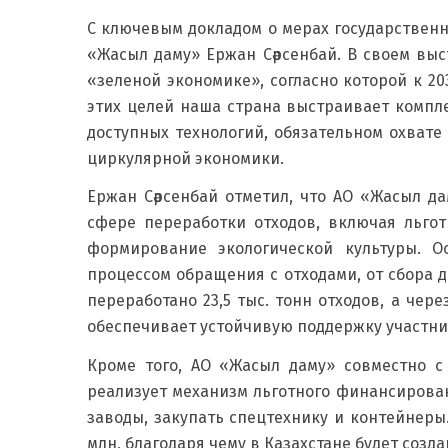
С ключевым докладом о мерах государствен
«Жасыл даму» Ержан Сәрсенбай. В своем выс
«зеленой экономике», согласно которой к 20
этих целей наша страна выстраивает компл
доступных технологий, обязательном охват
циркулярной экономики.
Ержан Сәрсенбай отметил, что АО «Жасыл д
сфере переработки отходов, включая льго
формирование экологической культуры. 
процессом обращения с отходами, от сбора д
переработано 23,5 тыс. тонн отходов, а че
обеспечивает устойчивую поддержку участни
Кроме того, АО «Жасыл даму» совместно 
реализует механизм льготного финансирова
заводы, закупать спецтехнику и контейнер
млн, благодаря чему в Казахстане будет созд