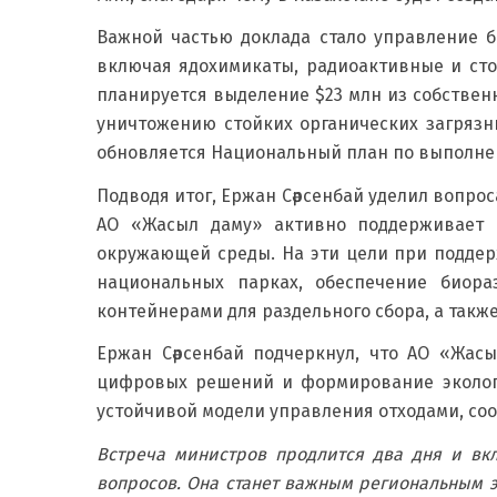
Важной частью доклада стало управление б
включая ядохимикаты, радиоактивные и стой
планируется выделение $23 млн из собственн
уничтожению стойких органических загрязн
обновляется Национальный план по выполнен
Подводя итог, Ержан Сәрсенбай уделил вопро
АО «Жасыл даму» активно поддерживает 
окружающей среды. На эти цели при поддер
национальных парках, обеспечение биора
контейнерами для раздельного сбора, а также
Ержан Сәрсенбай подчеркнул, что АО «Жас
цифровых решений и формирование экологи
устойчивой модели управления отходами, со
Встреча министров продлится два дня и вк
вопросов. Она станет важным региональным э