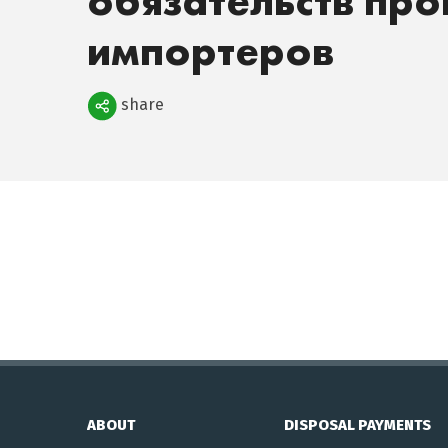
обязательств про
импортеров
Поделиться
share
ABOUT
DISPOSAL PAYMENTS