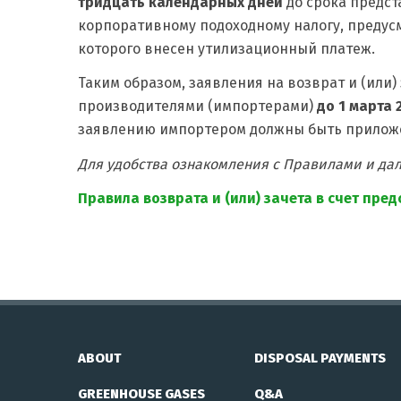
тридцать календарных дней
до срока предст
корпоративному подоходному налогу, предусм
которого внесен утилизационный платеж.
Таким образом, заявления на возврат и (или
производителями (импортерами)
до 1 марта 
заявлению импортером должны быть прилож
Для удобства ознакомления с Правилами и да
Правила возврата и (или) зачета в счет пр
ABOUT
DISPOSAL PAYMENTS
GREENHOUSE GASES
Q&A