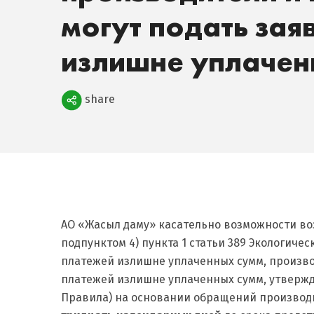
могут подать зая
излишне уплачен
Поделиться
share
АО «Жасыл даму» касательно возможности воз
подпунктом 4) пункта 1 статьи 389 Экологичес
платежей излишне уплаченных сумм, производ
платежей излишне уплаченных сумм, утвержде
Правила) на основании обращений производ