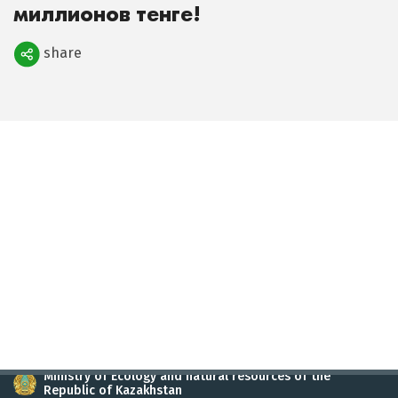
миллионов тенге!
share
Поделиться
Ministry of Ecology and natural resources of the
Republic of Kazakhstan