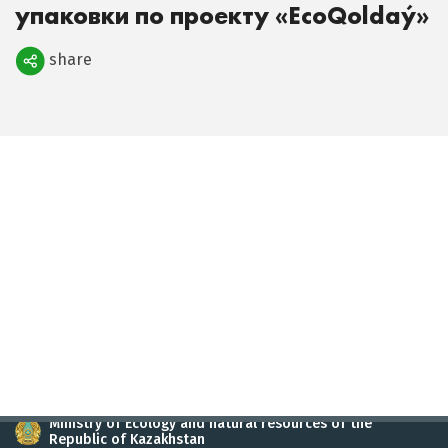
упаковки по проекту «EсoQoldaý»
share
Поделиться
Ministry of Ecology and natural resources of the
Republic of Kazakhstan