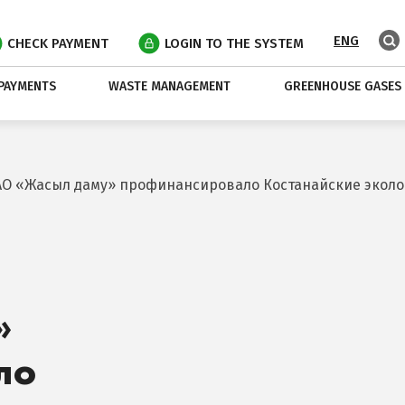
ENG
CHECK PAYMENT
LOGIN TO THE SYSTEM
PAYMENTS
WASTE MANAGEMENT
GREENHOUSE GASES
АО «Жасыл даму» профинансировало Костанайские эколо
»
ло