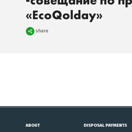
-совещание по п
«EcoQolday»
Поделиться
share
ABOUT
DISPOSAL PAYMENTS