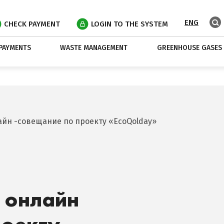
ENG
CHECK PAYMENT
LOGIN TO THE SYSTEM
PAYMENTS
WASTE MANAGEMENT
GREENHOUSE GASES
айн -совещание по проекту «EcoQolday»
я онлайн