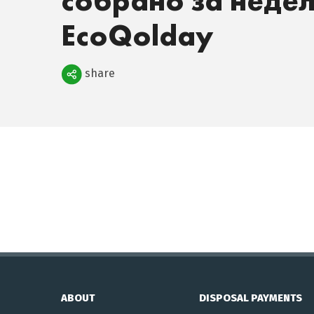
собрано за неде
EcoQolday
Поделиться
share
ABOUT
DISPOSAL PAYMENTS