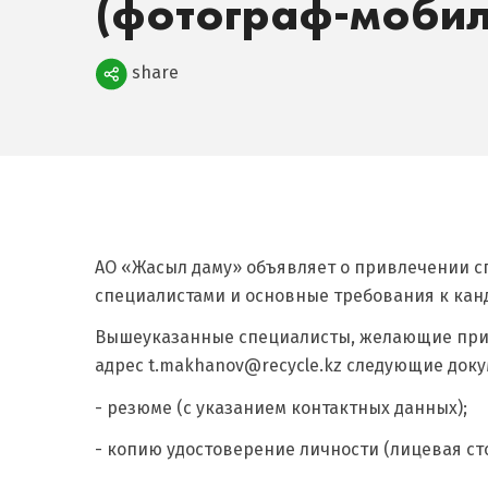
(фотограф-моби
Поделиться
share
АО «Жасыл даму» объявляет о привлечении 
специалистами и основные требования к кан
Вышеуказанные специалисты, желающие прин
адрес t.makhanov@recycle.kz следующие док
- резюме (с указанием контактных данных);
- копию удостоверение личности (лицевая ст