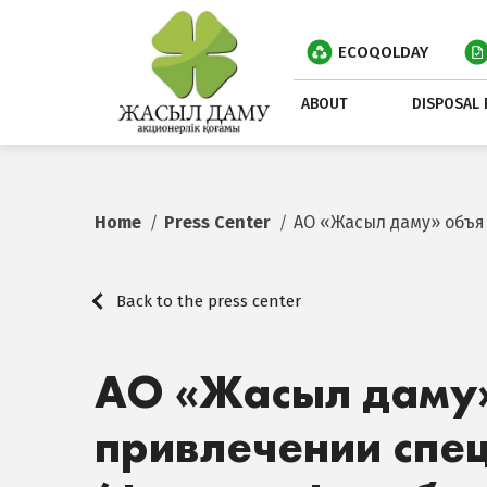
ECOQOLDAY
ABOUT
DISPOSAL 
Home
Press Center
АО «Жасыл даму» объя
Back to the press center
АО «Жасыл даму»
привлечении спе