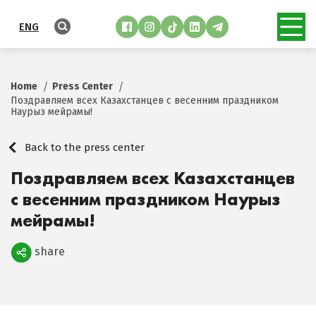
ENG
Home
Press Center
Поздравляем всех Казахстанцев с весенним праздником
Наурыз мейрамы!
Back to the press center
Поздравляем всех Казахстанцев
с весенним праздником Наурыз
мейрамы!
share
Поделиться