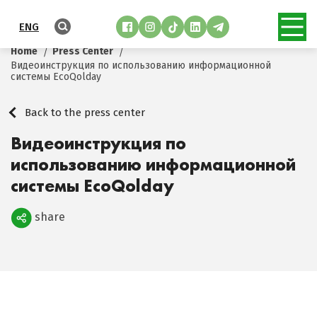
ENG
Home
Press Center
Видеоинструкция по использованию информационной
системы EcoQolday
Back to the press center
Видеоинструкция по
использованию информационной
системы EcoQolday
share
Поделиться