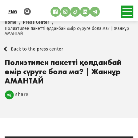
ENG
Home
Press Center
Полиэтилен пакетті қолданбай өмір сүруге бола ма? | Жаннұр
АМАНТАЙ
Back to the press center
Полиэтилен пакетті қолданбай
өмір сүруге бола ма? | Жаннұр
АМАНТАЙ
share
Поделиться