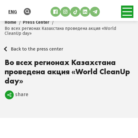
ENG
Home
Press Center
Во всех регионах Казахстана проведена акция «World
CleanUp day»
Back to the press center
Во всех регионах Казахстана
проведена акция «World CleanUp
day»
share
Поделиться