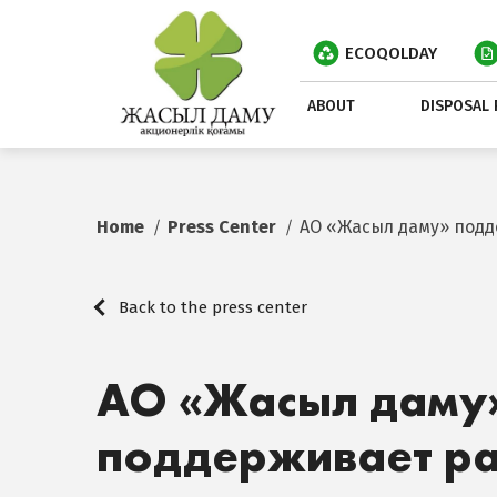
ECOQOLDAY
ABOUT
DISPOSAL 
Home
Press Center
АО «Жасыл даму» подд
Back to the press center
АО «Жасыл даму
поддерживает ра