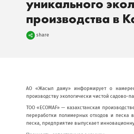
уникального эко
производства в К
Поделиться
share
АО «Жасыл даму» информирует о намерен
производству экологически чистой садово-п
ТОО «ECOMAF» — казахстанская производстве
переработки полимерных отходов и песка в
песка, предприятие выпускает инновационн