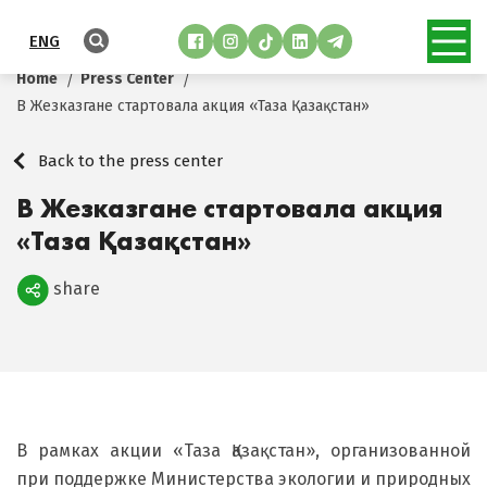
ENG
Home
Press Center
В Жезказгане стартовала акция «Таза Қазақстан»
Back to the press center
В Жезказгане стартовала акция
«Таза Қазақстан»
share
Поделиться
В рамках акции «Таза Қазақстан», организованной
при поддержке Министерства экологии и природных