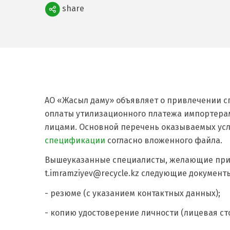
Поделиться
share
АО «Жасыл даму» объявляет о привлечении с
оплаты утилизационного платежа импортера
лицами. Основной перечень оказываемых ус
спецификации
согласно вложенного файла.
Вышеуказанные специалисты, желающие приня
t.imramziyev@recycle.kz следующие документ
- резюме (с указанием контактных данных);
- копию удостоверение личности (лицевая ст