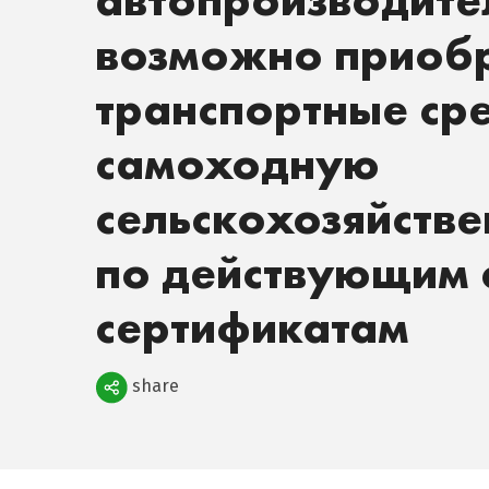
возможно приобр
транспортные сре
самоходную
сельскохозяйств
по действующим
сертификатам
Поделиться
share