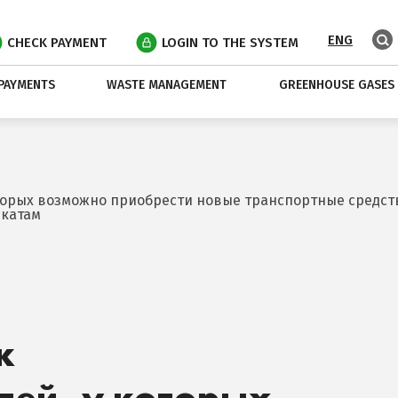
ENG
CHECK PAYMENT
LOGIN TO THE SYSTEM
PAYMENTS
WASTE MANAGEMENT
GREENHOUSE GASES
торых возможно приобрести новые транспортные средст
икатам
к
лей, у которых