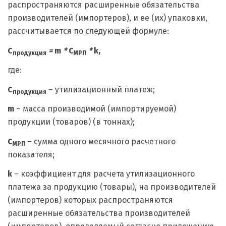
распространяются расширенные обязательства
производителей (импортеров), и ее (их) упаковки,
рассчитывается по следующей формуле:
C
=
m
*
C
*
k,
продукция
МРП
где:
C
– утилизационный платеж;
продукция
m
– масса производимой (импортируемой)
продукции (товаров) (в тоннах);
C
– сумма одного месячного расчетного
МРП
показателя;
k
– коэффициент для расчета утилизационного
платежа за продукцию (товары), на производителей
(импортеров) которых распространяются
расширенные обязательства производителей