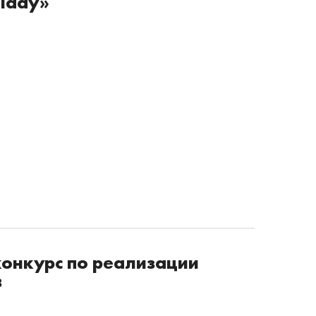
lday»
онкурс по реализации
в