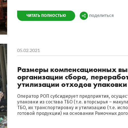
Поделиться
ЧИТАТЬ ПОЛНОСТЬЮ
поделиться
05.02.2021
Размеры компенсационных вып
организации сбора, переработ
утилизации отходов упаковки
Оператор РОП субсидирует предприятия, осуще
упаковки из состава ТБО (т.е. вторсырья – макул
ТБО, их транспортировку и утилизацию (т.е. ис
готовой продукции) на основании Рамочных догов