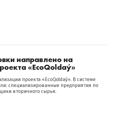
овки направлено на
проекта «EсoQoldaý»
лизации проекта «EсoQoldaý». В системе
сли: специализированные предприятия по
щики вторичного сырья.