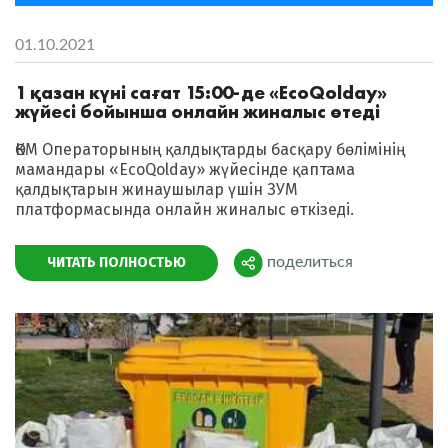
01.10.2021
1 қазан күні сағат 15:00-де «EcoQolday»
жүйесі бойынша онлайн жиналыс өтеді
ӨКМ Операторының қалдықтарды басқару бөлімінің
мамандары «EcoQolday» жүйесінде қаптама
қалдықтарын жинаушылар үшін ЗУМ
платформасында онлайн жиналыс өткізеді.
ЧИТАТЬ ПОЛНОСТЬЮ
поделиться
Поделиться