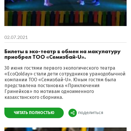
02.07.2021
Билеты в эко-театр в обмен на макулатуру
приобрел ТОО «Семизбай-U».
30 июня гостями первого экологического театра
«EcoQolday» стали дети сотрудников уранодобычной
компании ТОО «Семизбай-U». Юным гостям была
представлена постановка «Приключения
Гринейков» по мотивам одноименного
казахстанского сборника.
ЧИТАТЬ ПОЛНОСТЬЮ
поделиться
Поделиться