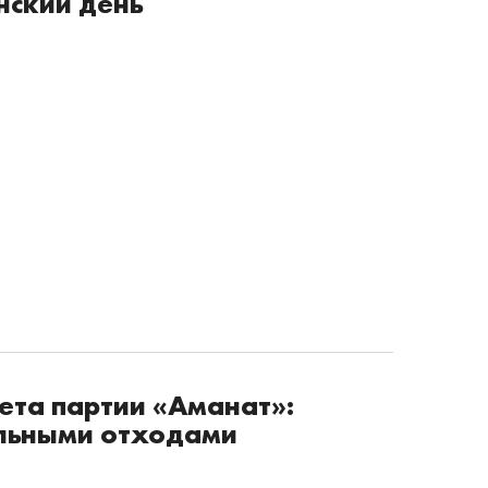
нский день
ета партии «Аманат»:
льными отходами