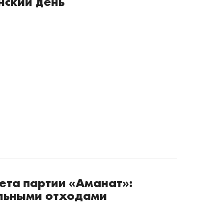
нский день
ета партии «Аманат»:
льными отходами