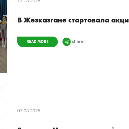
13.03.2025
В Жезказгане стартовала акци
Поделиться
READ MORE
share
07.03.2025