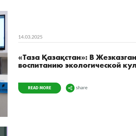
14.03.2025
«Таза Қазақстан»: В Жезказга
воспитанию экологической ку
Поделиться
READ MORE
share