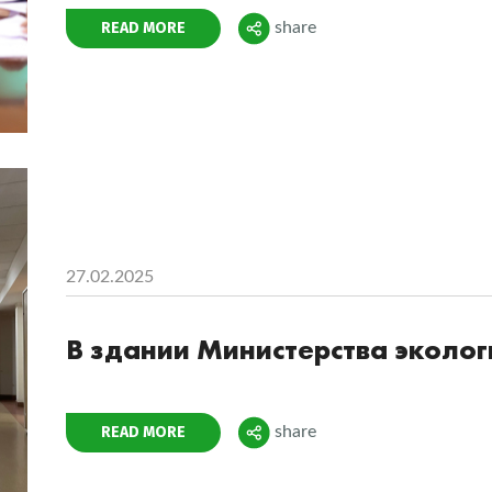
Поделиться
READ MORE
share
27.02.2025
В здании Министерства эколо
Поделиться
READ MORE
share