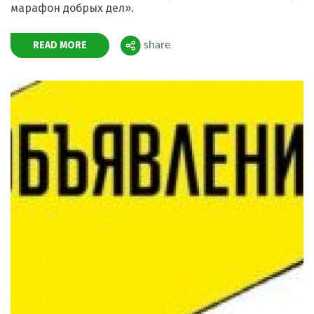
марафон добрых дел».
READ MORE
share
Поделиться