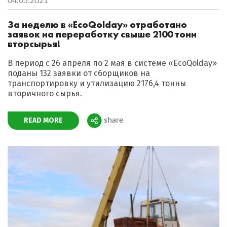
04.05.2021
За неделю в «EcoQolday» отработано
заявок на переработку свыше 2100 тонн
вторсырья!
В период с 26 апреля по 2 мая в системе «EcoQolday»
поданы 132 заявки от сборщиков на
транспортировку и утилизацию 2176,4 тонны
вторичного сырья.
READ MORE
share
Поделиться