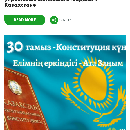
Казахстане
READ MORE
share
Поделиться