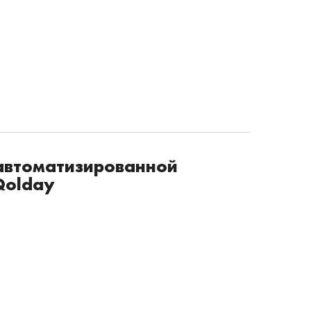
автоматизированной
Qolday