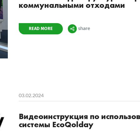
коммунальными отходами
Поделиться
READ MORE
share
03.02.2024
Видеоинструкция по использ
системы EcoQolday