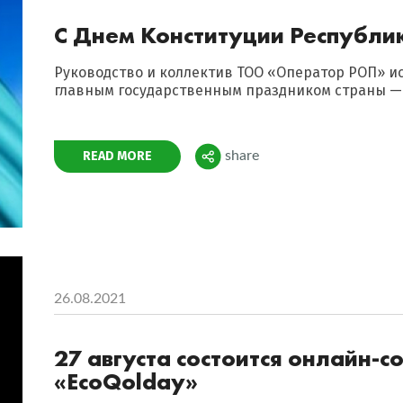
C Днем Конституции Республи
Руководство и коллектив ТОО «Оператор РОП» ис
главным государственным праздником страны —
Поделиться
READ MORE
share
26.08.2021
27 августа состоится онлайн-
«EcoQolday»