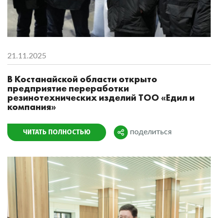
21.11.2025
В Костанайской области открыто
предприятие переработки
резинотехнических изделий ТОО «Едил и
компания»
ЧИТАТЬ ПОЛНОСТЬЮ
поделиться
Поделиться