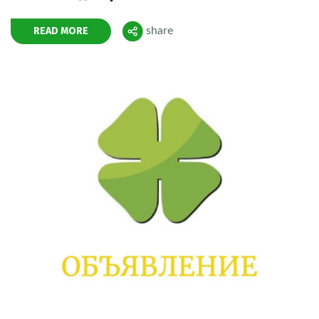
READ MORE
share
Поделиться