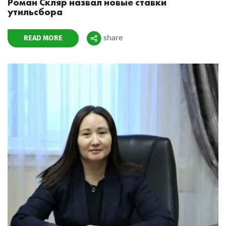
Роман Скляр назвал новые ставки
утильсбора
READ MORE
share
Поделиться