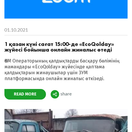
01.10.2021
1 қазан күні сағат 15:00-де «EcoQolday»
жүйесі бойынша онлайн жиналыс өтеді
ӨКМ Операторының қалдықтарды басқару бөлімінің
мамандары «EcoQolday» жүйесінде қаптама
қалдықтарын жинаушылар үшін ЗУМ
платформасында онлайн жиналыс өткізеді.
READ MORE
share
Поделиться