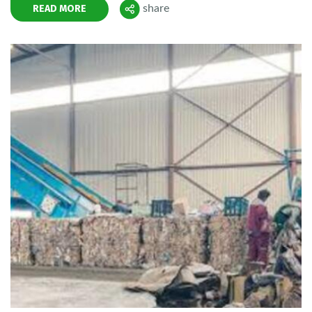
READ MORE
share
Поделиться