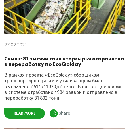
27.09.2021
Свыше 81 тысячи тонн вторсырья отправлено
в переработку по EcoQolday
В рамках проекта «EcoQolday» сборщикам,
транспортировщикам и утилизаторам было
выплачено 2 517 711 320,42 тенге. В настоящее время
в системе отработано 4984 заявок и отправлено в
переработку 81 802 тонн.
READ MORE
share
Поделиться