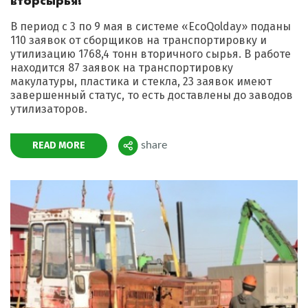
вторсырья!
В период с 3 по 9 мая в системе «EcoQolday» поданы
110 заявок от сборщиков на транспортировку и
утилизацию 1768,4 тонн вторичного сырья. В работе
находится 87 заявок на транспортировку
макулатуры, пластика и стекла, 23 заявок имеют
завершенный статус, то есть доставлены до заводов
утилизаторов.
READ MORE
share
Поделиться