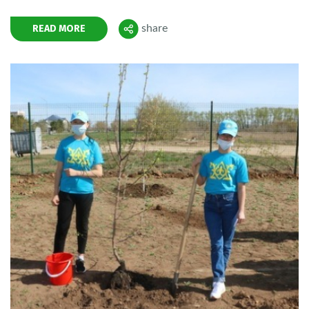
READ MORE
share
Поделиться