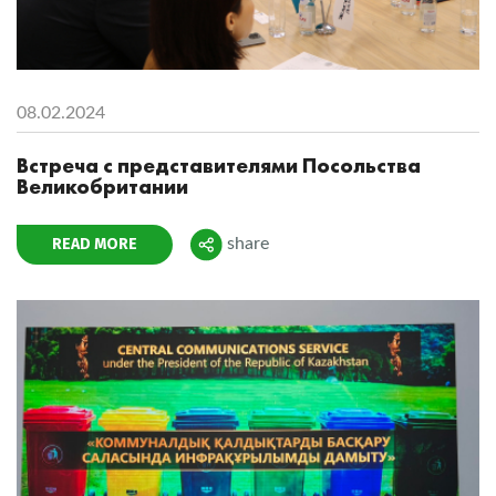
08.02.2024
Встреча с представителями Посольства
Великобритании
READ MORE
share
Поделиться