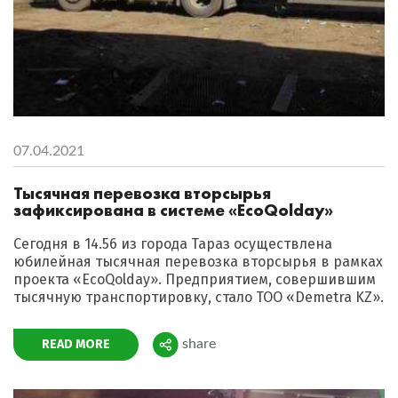
07.04.2021
Тысячная перевозка вторсырья
зафиксирована в системе «ЕcoQolday»
Сегодня в 14.56 из города Тараз осуществлена
юбилейная тысячная перевозка вторсырья в рамках
проекта «ЕcoQolday». Предприятием, совершившим
тысячную транспортировку, стало ТОО «Demetra KZ».
READ MORE
share
Поделиться