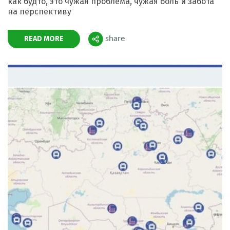
как будто, это чужая проблема, чужая боль и забота
на перспективу
READ MORE
share
Поделиться