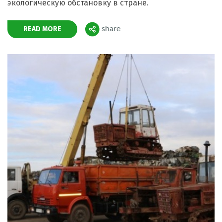
экологическую обстановку в стране.
READ MORE
share
Поделиться