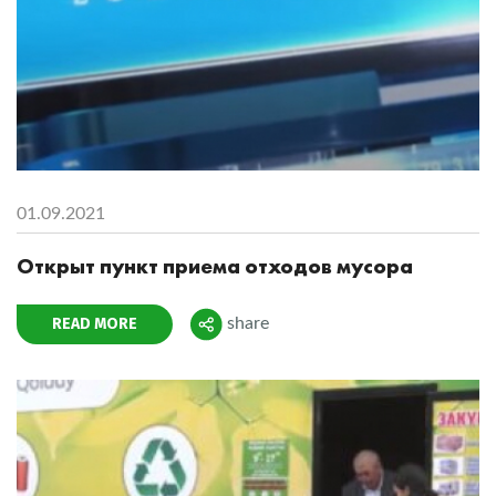
01.09.2021
Открыт пункт приема отходов мусора
READ MORE
share
Поделиться